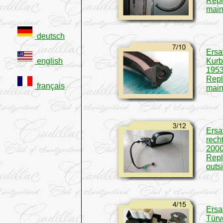
Repl
main
deutsch
Ersa
english
Kurb
1953
Repl
français
main
Ersa
rech
200
Rep
outs
Ersa
Türv