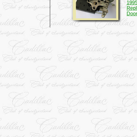
1995
Rep
Door