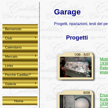
Garage
Progetti, riparazioni, testi del
Benvenuto
Progetti
Club
Calendario
Mercato
Moto
1938
Links
Rebu
engi
Perché Cadillac?
Galerie
Ersa
Kurb
Home
1938