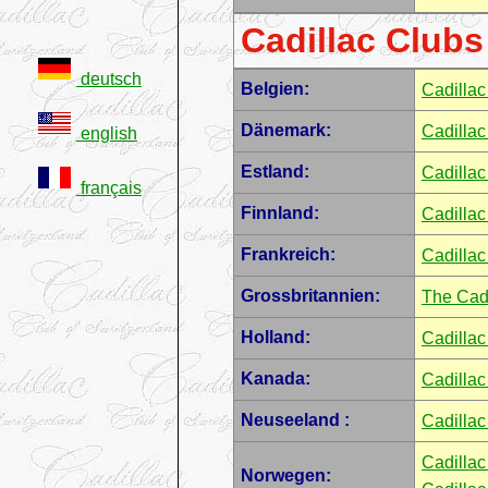
Cadillac Clubs
deutsch
Belgien:
Cadillac
Dänemark:
Cadilla
english
Estland:
Cadillac
français
Finnland:
Cadillac
Frankreich:
Cadillac
Grossbritannien:
The Cadi
Holland:
Cadilla
Kanada:
Cadillac
Neuseeland :
Cadillac
Cadillac
Norwegen: