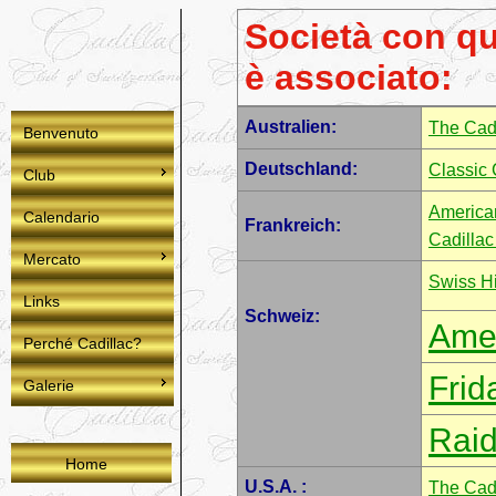
Società con qua
è associato:
Australien:
The Cadi
Benvenuto
Deutschland:
Classic 
Club
America
Calendario
Frankreich:
Cadillac
Mercato
Swiss Hi
Links
Schweiz:
Ame
Perché Cadillac?
Frid
Galerie
Raid
Home
U.S.A. :
The Cadi