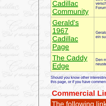
Cadillac
versch
Foru
Community
Gerald's
1967
Gerald
Cadillac
ein su
Page
The Caddy
Den mo
Edge
neust
Should you know other interesting
this page, or if you have commen
Commercial Li
The following lin