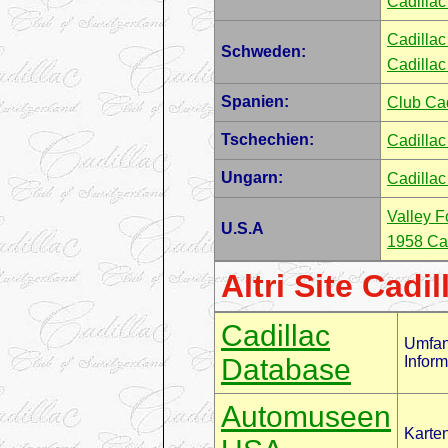
Cadilla
Cadillac
Schweden:
Cadilla
Spanien:
Club Ca
Tschechien:
Cadilla
Ungarn:
Cadillac
Valley F
U.S.A
1958 Cad
Altri Site Cadil
Cadillac
Umfan
Database
Infor
Automuseen
Karte