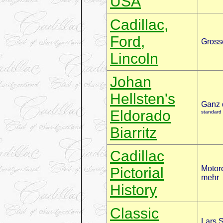
USA
Cadillac,
Ford,
Gross
Lincoln
Johan
Hellsten's
Ganz 
Eldorado
standard 
Biarritz
Cadillac
Motore
Pictorial
mehr
History
Classic
Lars S