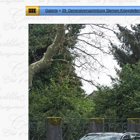
Galerie
»
39. Generalversammlung Sternen Kriegstette