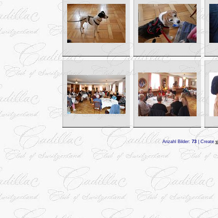
Anzahl Bilder:
73
| Create
w