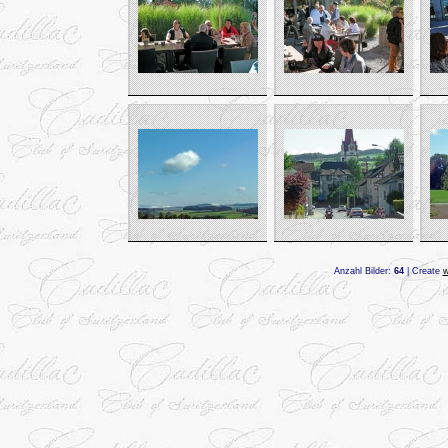
Anzahl Bilder:
64
| Create
w